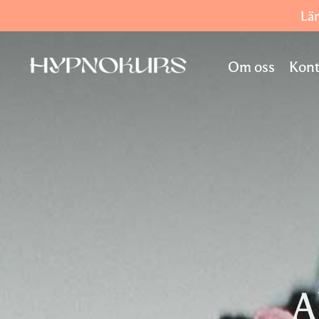
Lär
Om oss
Kont
A