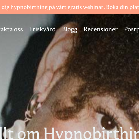
 dig hypnobirthing på vårt gratis webinar. Boka din pla
akta oss
Friskvård
Blogg
Recensioner
Post
llt om Hypnobirthi